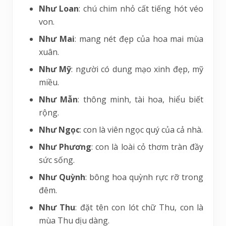
Như Loan
: chú chim nhỏ cất tiếng hót véo
von.
Như Mai
: mang nét đẹp của hoa mai mùa
xuân.
Như Mỹ
: người có dung mạo xinh đẹp, mỹ
miều.
Như Mẫn
: thông minh, tài hoa, hiểu biết
rộng.
Như Ngọc
: con là viên ngọc quý của cả nhà.
Như Phương
: con là loài cỏ thơm tràn đầy
sức sống.
Như Quỳnh
: bông hoa quỳnh rực rỡ trong
đêm.
Như Thu
: đặt tên con lót chữ Thu, con là
mùa Thu dịu dàng.