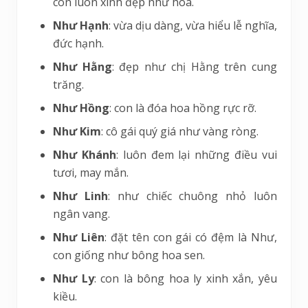
con luôn xinh đẹp như hoa.
Như Hạnh
: vừa dịu dàng, vừa hiểu lễ nghĩa,
đức hạnh.
Như Hằng
: đẹp như chị Hằng trên cung
trăng.
Như Hồng
: con là đóa hoa hồng rực rỡ.
Như Kim
: cô gái quý giá như vàng ròng.
Như Khánh
: luôn đem lại những điều vui
tươi, may mắn.
Như Linh
: như chiếc chuông nhỏ luôn
ngân vang.
Như Liên
: đặt tên con gái có đệm là Như,
con giống như bông hoa sen.
Như Ly
: con là bông hoa ly xinh xắn, yêu
kiều.