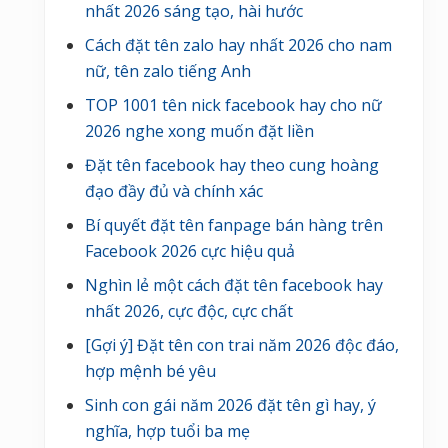
nhất 2026 sáng tạo, hài hước
Cách đặt tên zalo hay nhất 2026 cho nam
nữ, tên zalo tiếng Anh
TOP 1001 tên nick facebook hay cho nữ
2026 nghe xong muốn đặt liền
Đặt tên facebook hay theo cung hoàng
đạo đầy đủ và chính xác
Bí quyết đặt tên fanpage bán hàng trên
Facebook 2026 cực hiệu quả
Nghìn lẻ một cách đặt tên facebook hay
nhất 2026, cực độc, cực chất
[Gợi ý] Đặt tên con trai năm 2026 độc đáo,
hợp mệnh bé yêu
Sinh con gái năm 2026 đặt tên gì hay, ý
nghĩa, hợp tuổi ba mẹ