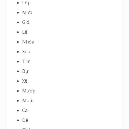
Lốp
Mưa
Gió
Lệ
Nhòa
Xóa
Tim
Bự
Xề
Mướp
Muội
Ca
Đệ