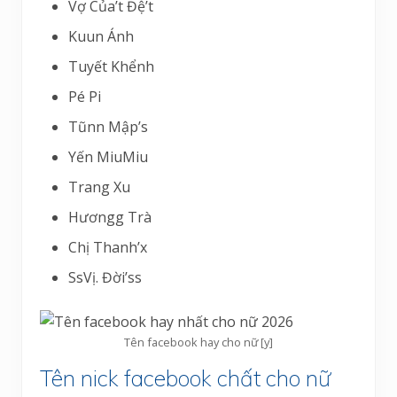
Vợ Của’t Đệ’t
Kuun Ánh
Tuyết Khểnh
Pé Pi
Tũnn Mập’s
Yến MiuMiu
Trang Xu
Hươngg Trà
Chị Thanh’x
SsVị. Đời’ss
Tên facebook hay cho nữ [y]
Tên nick facebook chất cho nữ