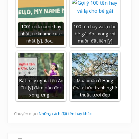
1001 nick name hay
100 tên hay và lạ cho
nhất, nickname cute
bé gái đọc xong chỉ
nhất [y], đọc…
muốn đặt liền [y]
Bật mí ý nghĩa tên An
Mùa xuân ở Hàng
Chi [y] đảm bảo đọc
Châu: bức tranh nghệ
xong ưng…
thuật tươi đẹp
Chuyên mục:
Những cách đặt tên hay khác