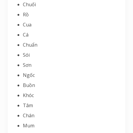
Chuối
Rồ
Cua
Cá
Chuẩn
Sói
Sơn
Ngốc
Buồn
Khóc
Tâm
Chán
Mum