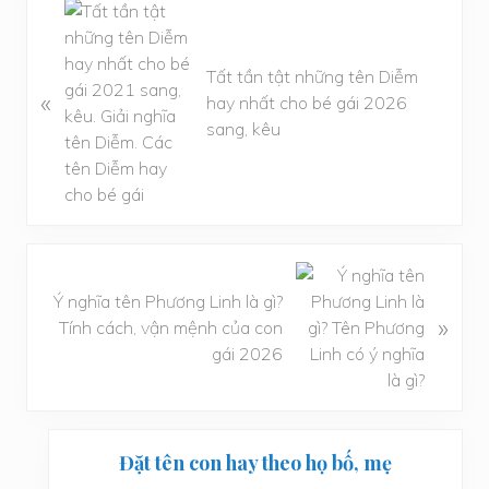
B
à
i
Tất tần tật những tên Diễm
v
«
hay nhất cho bé gái 2026
i
sang, kêu
ế
t
t
r
ư
ớ
B
c
à
Ý nghĩa tên Phương Linh là gì?
»
i
Tính cách, vận mệnh của con
v
gái 2026
i
ế
t
Sidebar
s
Đặt tên con hay theo họ bố, mẹ
chính
a