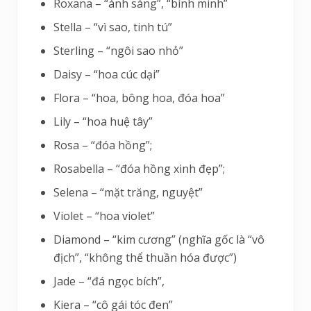
Roxana – “ánh sáng”, “bình minh”
Stella – “vì sao, tinh tú”
Sterling – “ngôi sao nhỏ”
Daisy – “hoa cúc dại”
Flora – “hoa, bông hoa, đóa hoa”
Lily – “hoa huệ tây”
Rosa – “đóa hồng”;
Rosabella – “đóa hồng xinh đẹp”;
Selena – “mặt trăng, nguyệt”
Violet – “hoa violet”
Diamond – “kim cương” (nghĩa gốc là “vô
địch”, “không thể thuần hóa được”)
Jade – “đá ngọc bích”,
Kiera – “cô gái tóc đen”