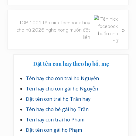
ế
t
t
B
TOP 1001 tên nick facebook hay
r
à
»
cho nữ 2026 nghe xong muốn đặt
ư
i
liền
ớ
v
c
i
ế
Sidebar
t
Đặt tên con hay theo họ bố, mẹ
chính
s
a
Tên hay cho con trai họ Nguyễn
u
Tên hay cho con gái họ Nguyễn
Đặt tên con trai họ Trần hay
Tên hay cho bé gái họ Trần
Tên hay con trai họ Phạm
Đặt tên con gái họ Phạm