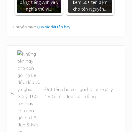
bằng tiếng Anh và ý
kèm 50+ tên đệm
nghĩa thú vị…
cho tên Nguyên…
Chuyên mục:
Quy tắc đặt tên hay
B
à
i
v
i
ế
Đặt tên cho con gái họ Lê – gợi ý
«
t
150+ tên đẹp, cát tường
t
r
ư
ớ
c