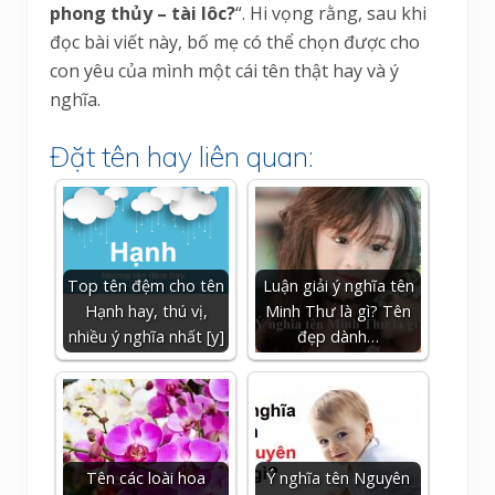
phong thủy – tài lôc?
“. Hi vọng rằng, sau khi
đọc bài viết này, bố mẹ có thể chọn được cho
con yêu của mình một cái tên thật hay và ý
nghĩa.
Đặt tên hay liên quan:
Top tên đệm cho tên
Luận giải ý nghĩa tên
Hạnh hay, thú vị,
Minh Thư là gì? Tên
nhiều ý nghĩa nhất [y]
đẹp dành…
Tên các loài hoa
Ý nghĩa tên Nguyên