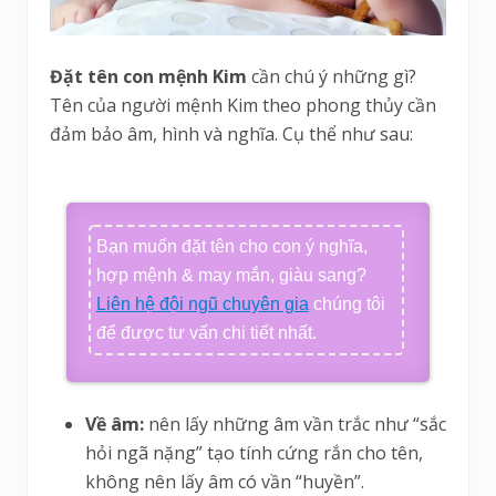
Đặt tên con mệnh Kim
cần chú ý những gì?
Tên của người mệnh Kim theo phong thủy cần
đảm bảo âm, hình và nghĩa. Cụ thể như sau:
Bạn muốn đặt tên cho con ý nghĩa,
hợp mệnh & may mắn, giàu sang?
Liên hệ đội ngũ chuyên gia
chúng tôi
để được tư vấn chi tiết nhất.
Về âm:
nên lấy những âm vần trắc như “sắc
hỏi ngã nặng” tạo tính cứng rắn cho tên,
không nên lấy âm có vần “huyền”.