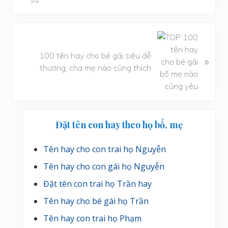
B
à
100 tên hay cho bé gái siêu dễ
»
i
thương, cha mẹ nào cũng thích
v
i
ế
t
Sidebar
s
Đặt tên con hay theo họ bố, mẹ
chính
a
u
Tên hay cho con trai họ Nguyễn
Tên hay cho con gái họ Nguyễn
Đặt tên con trai họ Trần hay
Tên hay cho bé gái họ Trần
Tên hay con trai họ Phạm