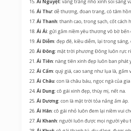
Ái Nguyệt
: vầng trăng nhỏ xinh soi sáng v
Ái Thư
: dễ thương, đoan trang, có tâm hồn
Ái Thanh
: thanh cao, trong sạch, cốt cách 
Ái Ái
: gửi gắm niềm yêu thương vô bờ bến 
Ái Diễm
: đẹp đẽ, kiều diễm, lại trong sáng
Ái Đông
: mặt trời phương Đông luôn rực r
Ái Tiên
: nàng tiên xinh đẹp luôn ban phát
Ái Cẩm
: quý giá, cao sang như lụa là, gấm 
Ái Châu
: con là châu báu, ngọc ngà của gia
Ái Dung
: cô gái xinh đẹp, thùy mị, nết na.
Ái Dương
: con là mặt trời tỏa nắng ấm áp.
Ái Hân
: cô gái nhỏ luôn đem lại niềm vui c
Ái Khanh
: người luôn được mọi người yêu 
Ái Khuê
: cô gái thanh tú, dịu dàng, được 