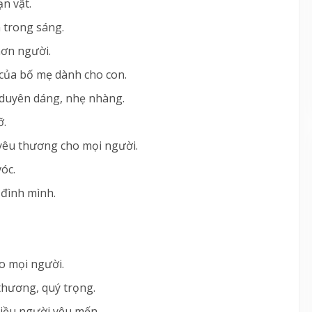
ạn vật.
 trong sáng.
hơn người.
của bố mẹ dành cho con.
, duyên dáng, nhẹ nhàng.
ỡ.
 yêu thương cho mọi người.
vóc.
 đình mình.
ho mọi người.
thương, quý trọng.
nhiều người yêu mến.