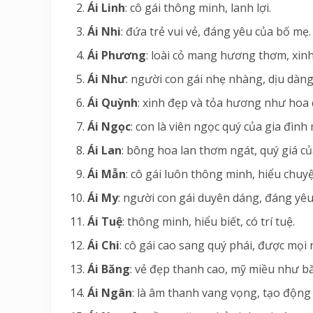
Ái Linh
: cô gái thông minh, lanh lợi.
Ái Nhi
: đứa trẻ vui vẻ, đáng yêu của bố mẹ.
Ái Phương
: loài cỏ mang hương thơm, xinh
Ái Như
: người con gái nhẹ nhàng, dịu dàng
Ái Quỳnh
: xinh đẹp và tỏa hương như hoa
Ái Ngọc
: con là viên ngọc quý của gia đình
Ái Lan
: bông hoa lan thơm ngát, quý giá c
Ái Mẫn
: cô gái luôn thông minh, hiểu chu
Ái My
: người con gái duyên dáng, đáng yêu
Ái Tuệ
: thông minh, hiểu biết, có trí tuệ.
Ái Chi
: cô gái cao sang quý phái, được mọi
Ái Băng
: vẻ đẹp thanh cao, mỹ miều như bă
Ái Ngân
: là âm thanh vang vọng, tạo động