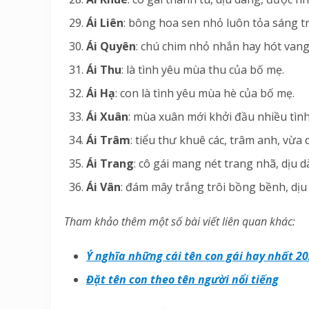
Ái Liên
: bông hoa sen nhỏ luôn tỏa sáng t
Ái Quyên
: chú chim nhỏ nhắn hay hót van
Ái Thu
: là tình yêu mùa thu của bố mẹ.
Ái Hạ
: con là tình yêu mùa hè của bố mẹ.
Ái Xuân
: mùa xuân mới khởi đầu nhiều tình
Ái Trâm
: tiểu thư khuê các, trâm anh, vừ
Ái Trang
: cô gái mang nét trang nhã, dịu d
Ái Vân
: đám mây trắng trôi bồng bềnh, dịu 
Tham khảo thêm một số bài viết liên quan khác:
Ý nghĩa những cái tên con gái hay nhất 2
Đặt tên con theo tên người nổi tiếng