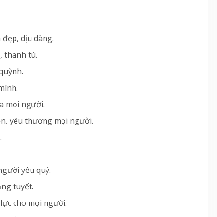
 đẹp, dịu dàng.
, thanh tú.
 quỳnh.
 mình.
ủa mọi người.
yện, yêu thương mọi người.
.
 người yêu quý.
ng tuyết.
 lực cho mọi người.