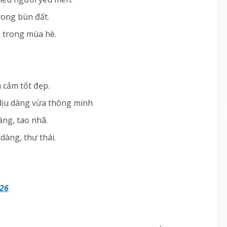
rong bùn đất.
g trong mùa hè.
 cảm tốt đẹp.
a dịu dàng vừa thông minh
àng, tao nhã.
dàng, thư thái.
026