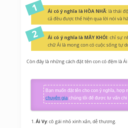
Ái có ý nghĩa là HÒA NHÃ
: là thái 
cả đều được thể hiện qua lời nói và 
Ái có ý nghĩa là MÂY KHÓI
: chỉ sự 
chữ Ái là mong con có cuộc sống tự do 
Còn đây là những cách đặt tên con có đệm là Ái
Bạn muốn đặt tên cho con ý nghĩa, hợp
chuyên gia
chúng tôi để được tư vấn chi t
Ái Vy
: cô gái nhỏ xinh xắn, dễ thương.