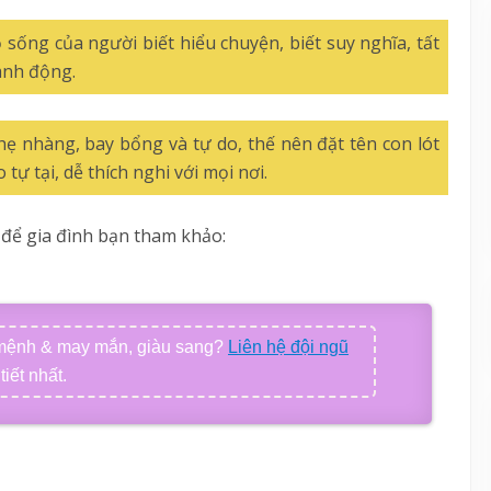
độ sống của người biết hiểu chuyện, biết suy nghĩa, tất
hành động.
nhẹ nhàng, bay bổng và tự do, thế nên đặt tên con lót
tự tại, dễ thích nghi với mọi nơi.
 để gia đình bạn tham khảo:
 mệnh & may mắn, giàu sang?
Liên hệ đội ngũ
iết nhất.