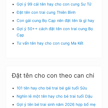
Gợi ý 99 cái tên hay cho con cung Sư Tử
Đặt tên con trai cung Thiên Bình
Con gái cung Bọ Cạp nên đặt tên là gì hay
Gợi ý 50++ cách đặt tên con trai cung Bọ
Cạp
Tư vấn tên hay cho con cung Ma Kết
Đặt tên cho con theo can chi
101 tên hay cho bé trai bé gái tuổi Sửu
Nghìn lẻ một tên hay cho bé trai tuổi Dậu
Gợi ý tên bé trai sinh năm 2026 hợp bố mẹ