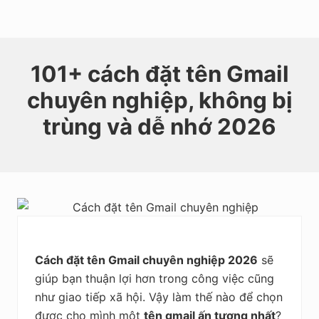
101+ cách đặt tên Gmail
chuyên nghiệp, không bị
trùng và dễ nhớ 2026
Cách đặt tên Gmail chuyên nghiệp 2026
sẽ
giúp bạn thuận lợi hơn trong công việc cũng
như giao tiếp xã hội. Vậy làm thế nào để chọn
được cho mình một
tên gmail ấn tượng nhất
?