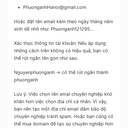
PhuonganhHanoi@gmail.com
Hoặc đặt tên email kèm theo ngày tháng năm
sinh dễ nhớ như: Phuonganh121295…
Xác thực thông tin tài khoản: Nếu áp dụng
những cách trên không có hiệu quả, bạn có
thể rút ngắn tên gọn như sau:
Nguyenphuonganh -> có thể rút ngắn thành
phuonganh
Lưu ý: Việc chọn tên emal chuyên nghiệp khó
khăn hơn việc chọn địa chỉ cá nhân. Vì vậy,
bạn nên tạo một địa chỉ email đảm bảo độ
chuyên nghiệp tránh spam. Hoặc bạn cũng có
thể mua domain để tạo sự chuyên nghiệp hơn