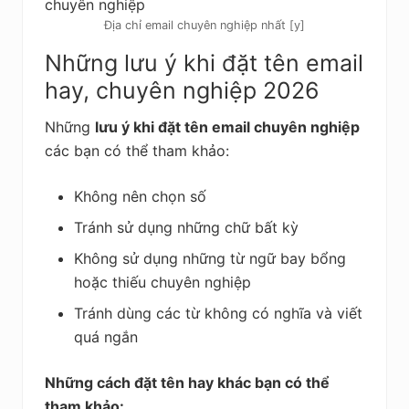
Địa chỉ email chuyên nghiệp nhất [y]
Những lưu ý khi đặt tên email
hay, chuyên nghiệp 2026
Những
lưu ý khi đặt tên email chuyên nghiệp
các bạn có thể tham khảo:
Không nên chọn số
Tránh sử dụng những chữ bất kỳ
Không sử dụng những từ ngữ bay bổng
hoặc thiếu chuyên nghiệp
Tránh dùng các từ không có nghĩa và viết
quá ngắn
Những cách đặt tên hay khác bạn có thể
tham khảo: