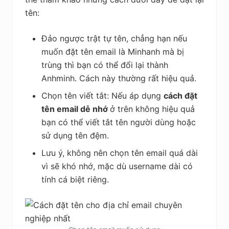
tên:
Đảo ngược trật tự tên, chẳng hạn nếu
muốn đặt tên email là Minhanh mà bị
trùng thì bạn có thể đổi lại thành
Anhminh. Cách này thường rất hiệu quả.
Chọn tên viết tắt: Nếu áp dụng
cách đặt
tên email dễ nhớ
ở trên không hiệu quả
bạn có thể viết tắt tên người dùng hoặc
sử dụng tên đệm.
Lưu ý, không nên chọn tên email quá dài
vì sẽ khó nhớ, mặc dù username dài có
tính cá biệt riêng.