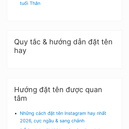
tuổi Thân
Quy tắc & hướng dẫn đặt tên
hay
Hướng đặt tên được quan
tâm
Những cách đặt tên Instagram hay nhất
2026, cực ngầu & sang chảnh