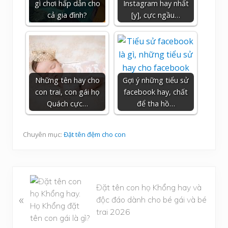
gì chơi hấp dẫn cho
Instagram hay nhất
cả gia đình?
[y], cực ngầu…
Những tên hay cho
Gợi ý những tiểu sử
con trai, con gái họ
facebook hay, chất
Quách cực…
để tha hồ…
Chuyên mục:
Đặt tên đệm cho con
B
Đặt tên con họ Khổng hay và
à
«
độc đáo dành cho bé gái và bé
i
trai 2026
v