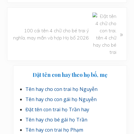
i
ế
t
B
t
à
r
i
100 cái tên 4 chữ cho bé trai ý
»
ư
v
nghĩa, may mắn và hợp Họ bố 2026
ớ
i
c
ế
t
s
Sidebar
a
Đặt tên con hay theo họ bố, mẹ
chính
u
Tên hay cho con trai họ Nguyễn
Tên hay cho con gái họ Nguyễn
Đặt tên con trai họ Trần hay
Tên hay cho bé gái họ Trần
Tên hay con trai họ Phạm