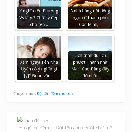
Ý nghĩa tên Phương
8 nhà hàng nổi tiếng
Vy là gì? Chữ ký đẹp
ngon ở thành phố
cho tên…
Côn Minh,…
Lịch trình du lịch
Xem ngay! Tên Nhã
phượt Thành nhà
Uyên có ý nghĩa gì
Mạc, Cao Bằng đầy
[y]? Đoán vận…
đủ nhất
Chuyên mục:
Đặt tên đệm cho con
B
à
Đặt tên con gái lót chữ Tuệ