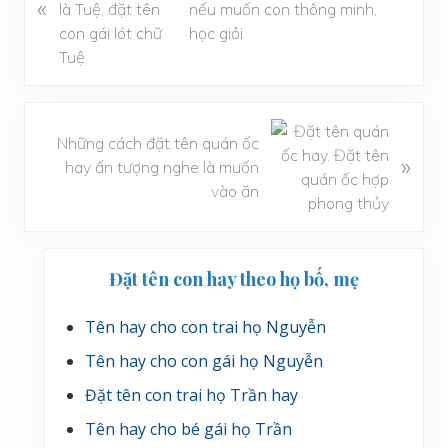
«
i
nếu muốn con thông minh,
v
học giỏi
i
ế
t
t
B
Những cách đặt tên quán ốc
r
à
»
hay ấn tượng nghe là muốn
ư
i
vào ăn
ớ
v
c
i
ế
Sidebar
t
Đặt tên con hay theo họ bố, mẹ
chính
s
a
Tên hay cho con trai họ Nguyễn
u
Tên hay cho con gái họ Nguyễn
Đặt tên con trai họ Trần hay
Tên hay cho bé gái họ Trần