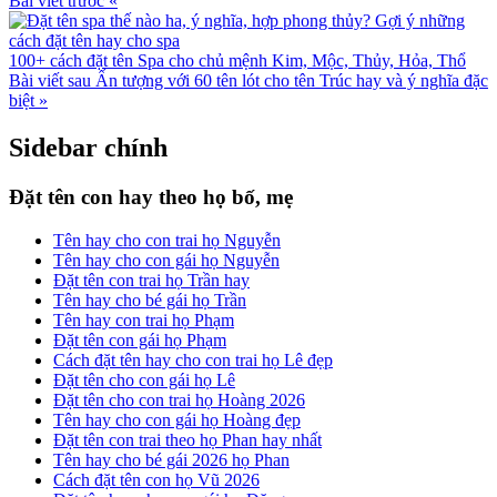
Bài viết trước
«
100+ cách đặt tên Spa cho chủ mệnh Kim, Mộc, Thủy, Hỏa, Thổ
Bài viết sau
Ấn tượng với 60 tên lót cho tên Trúc hay và ý nghĩa đặc
biệt
»
Sidebar chính
Đặt tên con hay theo họ bố, mẹ
Tên hay cho con trai họ Nguyễn
Tên hay cho con gái họ Nguyễn
Đặt tên con trai họ Trần hay
Tên hay cho bé gái họ Trần
Tên hay con trai họ Phạm
Đặt tên con gái họ Phạm
Cách đặt tên hay cho con trai họ Lê đẹp
Đặt tên cho con gái họ Lê
Đặt tên cho con trai họ Hoàng 2026
Tên hay cho con gái họ Hoàng đẹp
Đặt tên con trai theo họ Phan hay nhất
Tên hay cho bé gái 2026 họ Phan
Cách đặt tên con họ Vũ 2026