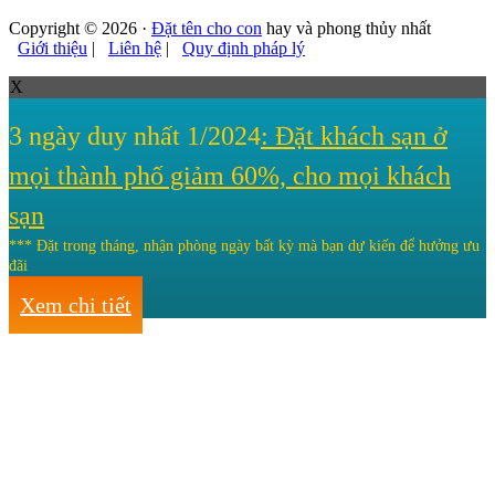
Copyright © 2026 ·
Đặt tên cho con
hay và phong thủy nhất
Giới thiệu
|
Liên hệ
|
Quy định pháp lý
X
3 ngày duy nhất 1/2024
: Đặt khách sạn ở
mọi thành phố giảm 60%, cho mọi khách
sạn
*** Đặt trong tháng, nhận phòng ngày bất kỳ mà bạn dự kiến để hưởng ưu
đãi
Xem chi tiết