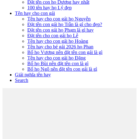
Đặt tên con họ Dương hay nhất
100 tên hay họ Lý đẹp
Tên hay cho con gái
Tên hay cho con gái họ Nguyễn
Đặt tên con gái họ Trần là gì cho đẹp?
Đặt tên con gái họ Phạm là gì hay
Đặt tên cho con gái họ Lê
Tên hay cho con gái họ Hoàng
Tên hay cho bé gái 2026 họ Phan
Bố họ Vương nên đặt tên con gái là gì
Tên hay cho con gái họ Đặng
Bố họ Bùi nên đặt tên con là gì
Bố họ Ngô nên đặt tên con gái là gì
Giải nghĩa tên hay
Search