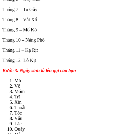
Tháng 7 – Tu Gây
Tháng 8 – Vắt Xổ
Tháng 9 – Mổ Kò
Tháng 10 – Náng Phổ
Tháng 11 – Kạ Rịt
Tháng 12 -Lò Kịt
Bước 3: Ngày sinh là tên gọi của bạn
Mủ
Vổ
Móm
Trĩ
Xin
Thoắt
Tòe
Vẩu
Lác
Quẩy