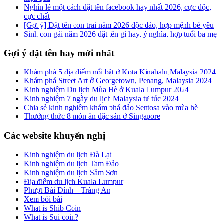
Nghìn lẻ một cách đặt tên facebook hay nhất 2026, cực độc,
cực chất
[Gợi ý] Đặt tên con trai năm 2026 độc đáo, hợp mệnh bé yêu
Sinh con gái năm 2026 đặt tên gì hay, ý nghĩa, hợp tuổi ba mẹ
Gợi ý đặt tên hay mới nhất
Khám phá 5 địa điểm nổi bật ở Kota Kinabalu,Malaysia 2024
Khám phá Street Art ở Georgetown, Penang, Malaysia 2024
Kinh nghiệm Du lịch Mùa Hè ở Kuala Lumpur 2024
Kinh nghiệm 7 ngày du lịch Malaysia tự túc 2024
Chia sẻ kinh nghiệm khám phá đảo Sentosa vào mùa hè
Thưởng thức 8 món ăn đặc sản ở Singapore
Các website khuyến nghị
Kinh nghiệm du lịch Đà Lạt
Kinh nghiệm du lịch Tam Đảo
Kinh nghiệm du lịch Sầm Sơn
Địa điểm du lịch Kuala Lumpur
Phượt Bái Đính – Tràng An
Xem bói bài
What is Shib Coin
What is Sui coin?