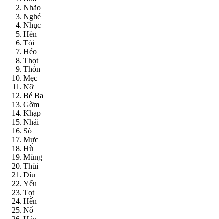
Nhão
Nghé
Nhục
Hèn
Tòi
Héo
Thọt
Thòn
Mẹc
Nỡ
Bé Ba
Gờm
Khạp
Nhái
Sò
Mực
Hù
Mùng
Thùi
Đíu
Yểu
Tọt
Hến
Nổ
Hán