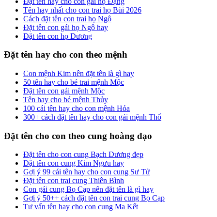
Đặt tên hay cho con gái họ Đặng
Tên hay nhất cho con trai họ Bùi 2026
Cách đặt tên con trai họ Ngô
Đặt tên con gái họ Ngô hay
Đặt tên con họ Dương
Đặt tên hay cho con theo mệnh
Con mệnh Kim nên đặt tên là gì hay
50 tên hay cho bé trai mệnh Mộc
Đặt tên con gái mệnh Mộc
Tên hay cho bé mệnh Thủy
100 cái tên hay cho con mệnh Hỏa
300+ cách đặt tên hay cho con gái mệnh Thổ
Đặt tên cho con theo cung hoàng đạo
Đặt tên cho con cung Bạch Dương đẹp
Đặt tên con cung Kim Ngưu hay
Gợi ý 99 cái tên hay cho con cung Sư Tử
Đặt tên con trai cung Thiên Bình
Con gái cung Bọ Cạp nên đặt tên là gì hay
Gợi ý 50++ cách đặt tên con trai cung Bọ Cạp
Tư vấn tên hay cho con cung Ma Kết