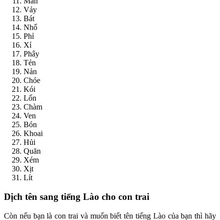
Mắn
Vảy
Bát
Nhổ
Phỉ
Xỉ
Phây
Tẻn
Nản
Chóe
Kói
Lốn
Chàm
Ven
Bón
Khoai
Hủi
Quăn
Xém
Xịt
Lít
Dịch tên sang tiếng Lào cho con trai
Còn nếu bạn là con trai và muốn biết tên tiếng Lào của bạn thì hãy