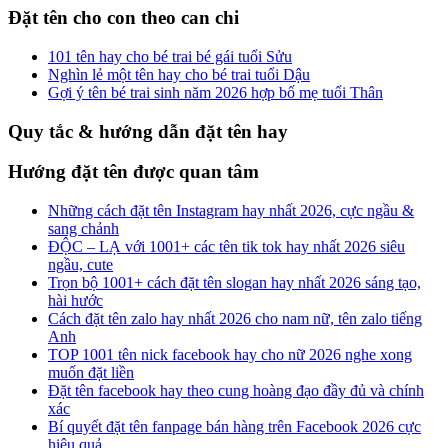
Đặt tên cho con theo can chi
101 tên hay cho bé trai bé gái tuổi Sửu
Nghìn lẻ một tên hay cho bé trai tuổi Dậu
Gợi ý tên bé trai sinh năm 2026 hợp bố mẹ tuổi Thân
Quy tắc & hướng dẫn đặt tên hay
Hướng đặt tên được quan tâm
Những cách đặt tên Instagram hay nhất 2026, cực ngầu &
sang chảnh
ĐỘC – LẠ với 1001+ các tên tik tok hay nhất 2026 siêu
ngầu, cute
Trọn bộ 1001+ cách đặt tên slogan hay nhất 2026 sáng tạo,
hài hước
Cách đặt tên zalo hay nhất 2026 cho nam nữ, tên zalo tiếng
Anh
TOP 1001 tên nick facebook hay cho nữ 2026 nghe xong
muốn đặt liền
Đặt tên facebook hay theo cung hoàng đạo đầy đủ và chính
xác
Bí quyết đặt tên fanpage bán hàng trên Facebook 2026 cực
hiệu quả