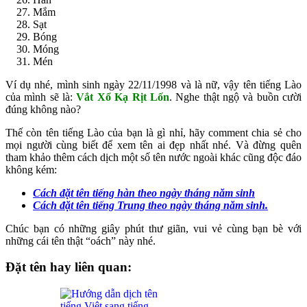
Mắm
Sạt
Bóng
Móng
Mén
Ví dụ nhé, mình sinh ngày 22/11/1998 và là nữ, vậy tên tiếng Lào
của mình sẽ là:
Vắt Xổ Kạ Rịt Lốn
. Nghe thật ngộ và buồn cười
đúng không nào?
Thế còn tên tiếng Lào của bạn là gì nhỉ, hãy comment chia sẻ cho
mọi người cùng biết để xem tên ai đẹp nhất nhé. Và đừng quên
tham khảo thêm cách dịch một số tên nước ngoài khác cũng độc đáo
không kém:
Cách đặt tên tiếng hàn theo ngày tháng năm sinh
Cách đặt tên tiếng Trung theo ngày tháng năm sinh.
Chúc bạn có những giây phút thư giãn, vui vẻ cùng bạn bè với
những cái tên thật “oách” này nhé.
Đặt tên hay liên quan: