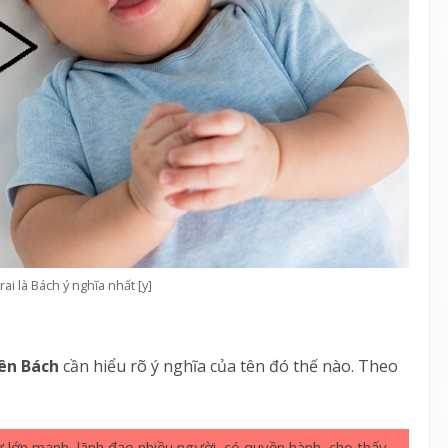
ai là Bách ý nghĩa nhất [y]
tên Bách
cần hiểu rõ ý nghĩa của tên đó thế nào. Theo
sự lớn mạnh, lãnh đạo nhiều người, có quyền hành, cho thấy