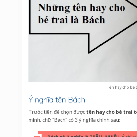
Tên hay cho bé tr
Ý nghĩa tên Bách
Trước tiên để chọn được
tên hay cho bé trai 
mình, chữ “Bách” có 3 ý nghĩa chính sau:
Bách có ý nghĩa là TRĂM, NHIỀU
: Ý chỉ 