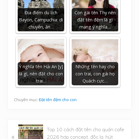
Địa điểm du lịch
Con gái tên Thy nên
Bayon, Campuchia: di
đặt tên đệm là gì
chuyển, ăn…
mang ý nghĩa…
Ý nghĩa tên Hải An [y]
Những tên hay cho
là gì, nên đặt cho con
con trai, con gái họ
trai…
Quách cực…
Chuyên mục:
Đặt tên đệm cho con
B
Top 10 cách đặt tên cho quán cafe
«
à
2026 hợp concept, độc lạ, hút