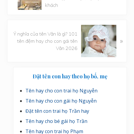
i
khách
v
i
ế
B
t
Ý nghĩa của tên Vân là gì? 101
à
»
t
tên đệm hay cho con gái tên
i
r
Vân 2026
v
ư
i
ớ
ế
c
Sidebar
t
Đặt tên con hay theo họ bố, mẹ
s
chính
a
Tên hay cho con trai họ Nguyễn
u
Tên hay cho con gái họ Nguyễn
Đặt tên con trai họ Trần hay
Tên hay cho bé gái họ Trần
Tên hay con trai họ Phạm