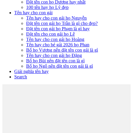
Đặt tên con họ Dương hay nhất
100 tên hay họ Lý đẹp
Tên hay cho con gái
Tên hay cho con gái họ Nguyễn
Đặt tên con gái họ Trần là gì cho đẹp?
Đặt tên con gái họ Phạm là gì hay
Đặt tên cho con gái họ Lê
Tên hay cho con gái họ Hoàng
Tên hay cho bé gái 2026 họ Phan
Bố họ Vương nên đặt tên con gái là gì
Tên hay cho con gái họ Đặng
Bố họ Bùi nên đặt tên con là gì
Bố họ Ngô nên đặt tên con gái là gì
Giải nghĩa tên hay
Search