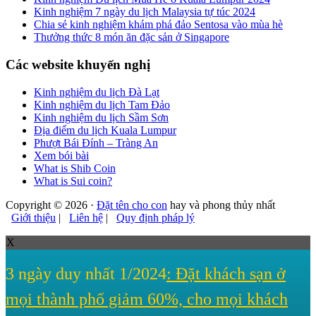
Kinh nghiệm 7 ngày du lịch Malaysia tự túc 2024
Chia sẻ kinh nghiệm khám phá đảo Sentosa vào mùa hè
Thưởng thức 8 món ăn đặc sản ở Singapore
Các website khuyến nghị
Kinh nghiệm du lịch Đà Lạt
Kinh nghiệm du lịch Tam Đảo
Kinh nghiệm du lịch Sầm Sơn
Địa điểm du lịch Kuala Lumpur
Phượt Bái Đính – Tràng An
Xem bói bài
What is Shib Coin
What is Sui coin?
Copyright © 2026 ·
Đặt tên cho con
hay và phong thủy nhất
Giới thiệu
|
Liên hệ
|
Quy định pháp lý
X
3 ngày duy nhất 1/2024
: Đặt khách sạn ở
mọi thành phố giảm 60%, cho mọi khách