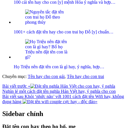
100 cái tên hay cho con [y] mệnh Hỏa ý nghĩa và hợp…
1001+ cách đặt tên hay cho con trai họ Đỗ [y] chuẩn…
Họ Triệu nên đặt tên con là gì hay, ý nghĩa, hợp…
Chuyên mục:
Tên hay cho con gái
,
Tên hay cho con trai
Bài viết trước
«
Nghìn lẻ một cách đặt tên nghĩa Hán Việt hay, ý nghĩa cho con
Bài viết sau
Khỏi ‘nhức não’ với 1001 cách đặt tên Wifi hay, không
đụng hàng
»
Sidebar chính
Đặt tên con hay theo họ bố, mẹ