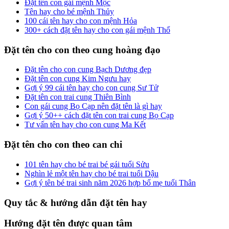
Đặt tên con gái mệnh Mộc
Tên hay cho bé mệnh Thủy
100 cái tên hay cho con mệnh Hỏa
300+ cách đặt tên hay cho con gái mệnh Thổ
Đặt tên cho con theo cung hoàng đạo
Đặt tên cho con cung Bạch Dương đẹp
Đặt tên con cung Kim Ngưu hay
Gợi ý 99 cái tên hay cho con cung Sư Tử
Đặt tên con trai cung Thiên Bình
Con gái cung Bọ Cạp nên đặt tên là gì hay
Gợi ý 50++ cách đặt tên con trai cung Bọ Cạp
Tư vấn tên hay cho con cung Ma Kết
Đặt tên cho con theo can chi
101 tên hay cho bé trai bé gái tuổi Sửu
Nghìn lẻ một tên hay cho bé trai tuổi Dậu
Gợi ý tên bé trai sinh năm 2026 hợp bố mẹ tuổi Thân
Quy tắc & hướng dẫn đặt tên hay
Hướng đặt tên được quan tâm