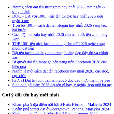
Những cách đặt tên Instagram hay nhất 2026, cực ngầu &
sang chảnh
ĐỘC – LẠ với 1001+ các tên tik tok hay nhất 2026 siêu
ngầu, cute
Trọn bộ 1001+ cách đặt tên slogan hay nhất 2026 sáng tạo,
hài hước
Cách đặt tên zalo hay nhất 2026 cho nam nữ, tên zalo tiếng
Anh
TOP 1001 tên nick facebook hay cho nữ 2026 nghe xong
muốn đặt liền
Đặt tên facebook hay theo cung hoàng đạo đầy đủ và chính
xác
Bí quyết đặt tên fanpage bán hàng trên Facebook 2026 cực
hiệu quả
Nghìn lẻ một cách đặt tên facebook hay nhất 2026, cực độc,
cực chất
[Gợi ý] Đặt tên con trai năm 2026 độc đáo, hợp mệnh bé yêu
Sinh con gái năm 2026 đặt tên gì hay, ý nghĩa, hợp tuổi ba mẹ
Gợi ý đặt tên hay mới nhất
Khám phá 5 địa điểm nổi bật ở Kota Kinabalu,Malaysia 2024
Khám phá Street Art ở Georgetown, Penang, Malaysia 2024
Kinh nghiệm Du lịch Mùa Hè ở Kuala Lumpur 2024