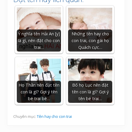
Ý nghĩa tên Hải An [y]
Những tên hay cho
là gì, nên đặt cho con
con trai, con gái họ
trai…
Quách cực…
Họ Thân nên đặt tên
Bố họ Lục nên đặt
con là gì? Gợi ý tên
tên con là gì? Gợi ý
bé trai bé…
tên bé trai…
Chuyên mục:
Tên hay cho con trai