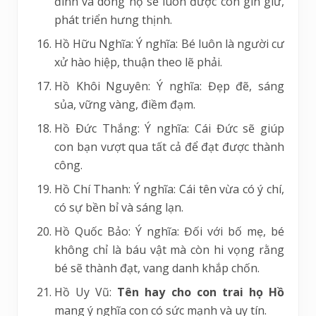
đình và dòng họ sẽ luôn được con gìn giữ,
phát triển hưng thịnh.
Hồ Hữu Nghĩa: Ý nghĩa: Bé luôn là người cư
xử hào hiệp, thuận theo lẽ phải.
Hồ Khôi Nguyên: Ý nghĩa: Đẹp đẽ, sáng
sủa, vững vàng, điềm đạm.
Hồ Ðức Thắng: Ý nghĩa: Cái Đức sẽ giúp
con bạn vượt qua tất cả để đạt được thành
công.
Hồ Chí Thanh: Ý nghĩa: Cái tên vừa có ý chí,
có sự bền bỉ và sáng lạn.
Hồ Quốc Bảo: Ý nghĩa: Đối với bố mẹ, bé
không chỉ là báu vật mà còn hi vọng rằng
bé sẽ thành đạt, vang danh khắp chốn.
Hồ Uy Vũ:
Tên hay cho con trai họ Hồ
mang ý nghĩa con có sức mạnh và uy tín.