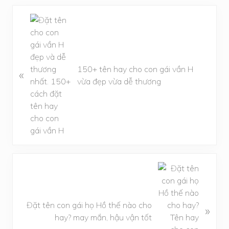
B
à
i
v
i
150+ tên hay cho con gái vần H
«
ế
vừa đẹp vừa dễ thương
t
t
r
ư
ớ
c
B
à
i
v
Đặt tên con gái họ Hồ thế nào cho
»
i
hay? may mắn, hậu vận tốt
ế