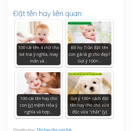
Đặt tên hay liên quan:
100 cái tên 4 chữ cho
Bố họ Trần đặt tên
bé trai ý nghĩa, may
con gái là gì cho đẹp?
mắn và…
Gợi ý 100+…
100 cái tên hay cho
Gợi ý 100+ cách đặt
con [y] mệnh Hỏa ý
tên hay cho chó vừa
nghĩa và hợp…
độc vừa "chất" [y]
Chuyên mục:
Tên hay cho con trai