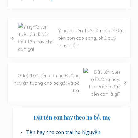
B
Ý nghĩa tên Tuệ Lâm là gì? Đặt
à
«
tên con cao sang, phú quý,
i
may mắn
v
i
ế
t
B
Gợi ý 101 tên con họ Đường
t
à
»
hay ấn tượng cho bé gái và bé
r
i
trai
ư
v
ớ
i
c
ế
Sidebar
t
Đặt tên con hay theo họ bố, mẹ
chính
s
a
Tên hay cho con trai họ Nguyễn
u