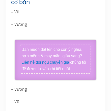
cơ bản
– Vũ
– Vương
Bạn muốn đặt tên cho con ý nghĩa,
hợp mệnh & may mắn, giàu sang?
Liên hệ đội ngũ chuyên gia
chúng tôi
để được tư vấn chi tiết nhất.
– Vượng
– Võ